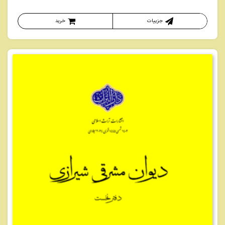
جزییات
خرید