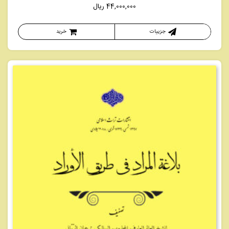
44,000,000
ریال
جزییات
خرید