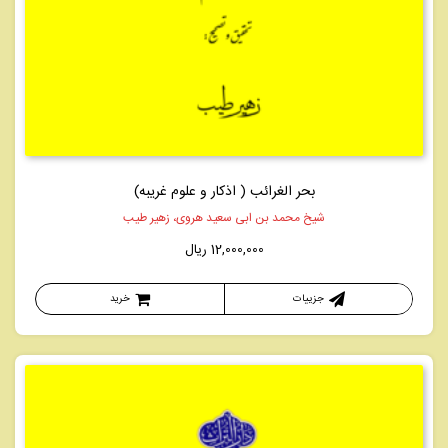
بحر الغرائب ( اذکار و علوم غریبه)
شیخ محمد بن ابی سعید هروی، زهیر طیب
12,000,000
ریال
جزییات
خرید