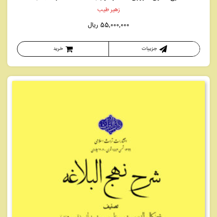
زهیر طیب
55,000,000
ریال
جزییات
خرید