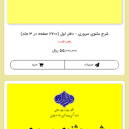
شرح مثنوی سروری – دفتر اول (2700 صفحه در 3 جلد)
زهیر طیب
55,000,000
ریال
جزییات
خرید