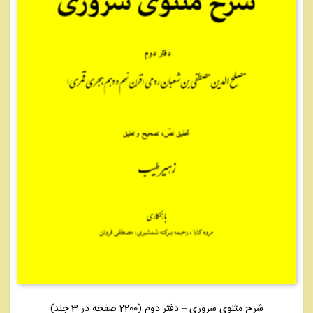
شرح مثنوی سروری – دفتر دوم (2200 صفحه در 3 جلد)