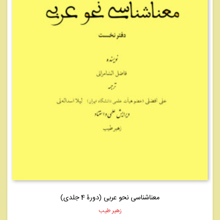
معناشناسی نحو عربی (دورۀ 4 جلدی)
زهیر طیب