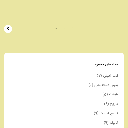
پ
3
2
1
ی
م
ا
ی
دسته های محصولات
ش
ادب آیینی
(7)
ن
بدون دسته‌بندی
(0)
و
بلاغت
(5)
ش
تاریخ
(6)
ت
تاریخ ادبیات
(9)
ه
تالیف
(9)