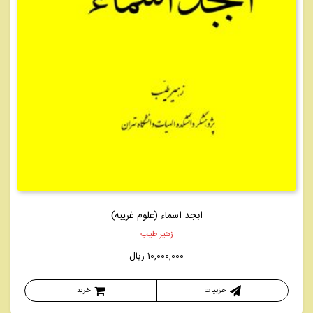
ابجد اسماء (علوم غریبه)
زهیر طیب
10,000,000
ریال
جزییات
خرید