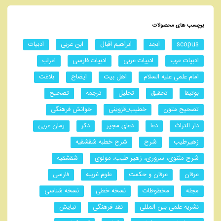
برچسب های محصولات
scopus
ابجد
ابراهیم اقبال
ابن عربی
ادبیات
ادبیات عرب
ادبیات عربی
ادبیات فارسی
اعراب
امام علمی علیه السلام
اهل بیت
ایضاح
بلاغت
بوتیقا
تحقیق
تحلیل
ترجمه
تصحیح
تصحیح متون
خطیب_قزوینی
خوانش فرهنگی
دار التراث
دعا
دعای مجیر
ذکر
رمان عربی
زهیرطیب
شرح
شرح خطبه شقشقیه
شرح مثنوی، سروری، زهیر طیب، مولوی
شقشقیه
عرفان
عرفان و حکمت
علوم غریبه
فارسی
مجله
مخطوطات
نسخه خطی
نسخه شناسی
نشریه علمی بین المللی
نقد فرهنگی
نیایش