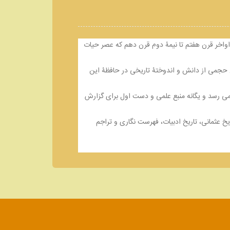
اواخر قرن هفتم تا نیمۀ دوم قرن دهم که عصر حیات
ین حجمی از دانش و اندوختۀ تاریخی در حافظۀ این
ان شرح حال 519 شخصیت از بزرگان دانشمندان پارسی گوی آناتولی است و با شرح حال خودش در پایان کتاب به 520 تن می رسد و یگانه منبع علمی و دست اول برای گزارش
خ عثمانی، تاریخ ادبیات، فهرست نگاری و تراجم