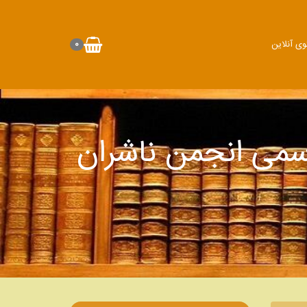
وی آنلاین
0
سمی انجمن ناشران