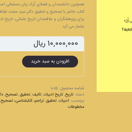
همچنین دانشمندان و فضلای تُرک زبان مسلمانی است 
کتاب حاضر با تصحیح و تحقیق دکتر سید محمد طباطبا
برای پژوهشگران و علاقمندان تاریخ عثمانی، تاریخ اد
بشمار می آید.
10,000,000
ریال
شقائق
افزودن به سبد خرید
نعمانیه
عدد
شناسه محصول:
1015
دسته:
تاریخ
,
تاریخ ادبیات
,
تالیف
,
تحقیق
,
تصحیح
,
دا
برچسب:
ادبیات
,
تحقیق
,
تراجم، کتابشناسی، تصحیح
,
مخطوطات