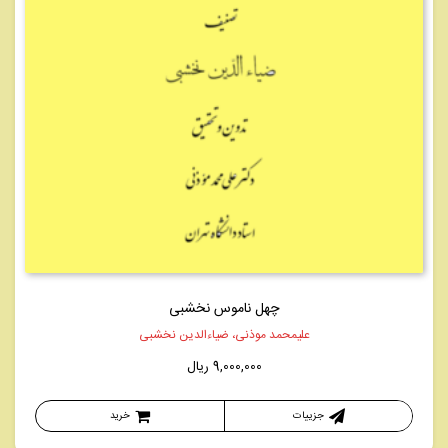
چهل ناموس نخشبی
علیمحمد موذنی، ضیاءالدین نخشبی
9,000,000
ریال
جزییات
خرید