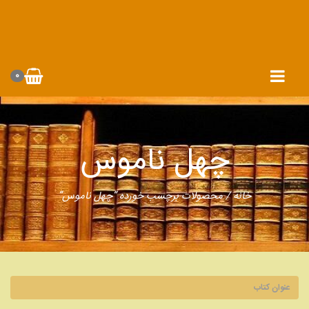
0
چهل ناموس
خانه
/ محصولات برچسب خورده “چهل ناموس”