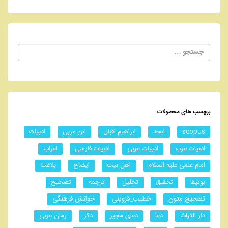
جستجو
برای:
برچسب های محصولات
scopus
ابجد
ابراهیم اقبال
ابن عربی
ادبیات
ادبیات عرب
ادبیات عربی
ادبیات فارسی
اعراب
امام علمی علیه السلام
اهل بیت
ایضاح
بلاغت
بوتیقا
تحقیق
تحلیل
ترجمه
تصحیح
تصحیح متون
خطیب_قزوینی
خوانش فرهنگی
دار التراث
دعا
دعای مجیر
ذکر
رمان عربی