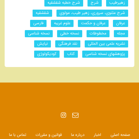
زهیرطیب
شرح
شرح خطبه شقشقیه
شرح مثنوی، سروری، زهیر طیب، مولوی
شقشقیه
عرفان
عرفان و حکمت
علوم غریبه
فارسی
مجله
مخطوطات
نسخه خطی
نسخه شناسی
نشریه علمی بین المللی
نقد فرهنگی
نیایش
پژوهشهای نسخه شناسی
کتاب
کودیکولوژی
صفحه اصلی
اخبار
درباره ما
قوانین و مقررات
تماس با ما