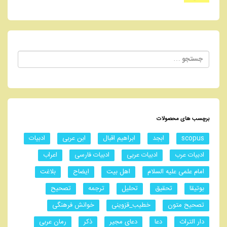
جستجو
برای:
برچسب های محصولات
scopus
ابجد
ابراهیم اقبال
ابن عربی
ادبیات
ادبیات عرب
ادبیات عربی
ادبیات فارسی
اعراب
امام علمی علیه السلام
اهل بیت
ایضاح
بلاغت
بوتیقا
تحقیق
تحلیل
ترجمه
تصحیح
تصحیح متون
خطیب_قزوینی
خوانش فرهنگی
دار التراث
دعا
دعای مجیر
ذکر
رمان عربی