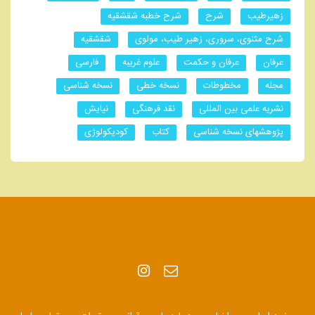
زهیرطیب
شرح
شرح خطبه شقشقیه
شرح مثنوی، سروری، زهیر طیب، مولوی
شقشقیه
عرفان
عرفان و حکمت
علوم غریبه
فارسی
مجله
مخطوطات
نسخه خطی
نسخه شناسی
نشریه علمی بین المللی
نقد فرهنگی
نیایش
پژوهشهای نسخه شناسی
کتاب
کودیکولوژی