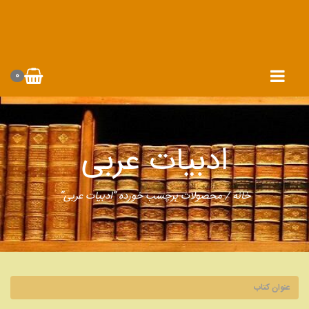
0
ادبیات عربی
خانه
/ محصولات برچسب خورده “ادبیات عربی”