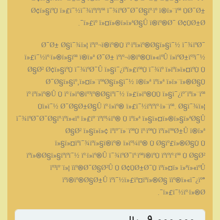
Ø¢ï»§ïºÙ ï»£ï¯½ï¯¾ïºïºïºª ï¯¾ïºØ¯Ø¯Ø§ïº·ïº ï®ï»¨ïºª ÙØ¯Ø±
ï»£ïº ï»¤ï»®ï»ï»ªØ§Û ï®ïº®Ø¯ Ø¢ÙØ±Ø¯.
Ø¯Ø± Ø§ï¯¾ï»¦ ïºïº¬ï®ïº®Ù ïº·ïºï»ïº®Ø§ï»§ï¯½ ï¯¾ïºØ¯
ï»£ï¯½ïº·ï»®ï»§ïºª ï®ï»ª Ø¯Ø± ïºïº¬ï®ïº®Ùï»«ïºÛ ï»ïºØ±ïº³ï¯½
Ø§Ø² Ø¢ï»§ïºÙ ï¯¾ïºØ¯Û ï»§ï¯¿ïºï»£ïºªÙ ï¯¾ïº ï»ïºï»ï»¤ïºÙ Ù
Ø¯Ø§ï»§ïº¸ï»¤ï»¨ïºªØ§ï»§ï¯½ ï®ï»ª ïºï»ª ï»ï»¨ï»®Ø§Ù
ïº·ïºï»ïº®Û Ù ïº·ï»ïº®ïº³ïº®Ø§ïºï¯½ ï»£ï»ïº®ÙÙ ï»§ï¯¿ïº´ïºï»¨ïºª
Ùï»ï¯½ Ø¯Ø§Ø±Ø§Û ïº·ï»ïº® ï»£ï¯½ïºïºïº·ï»¨ïºª. Ø§ï¯¾ï»¦
ï¯¾ïºØ¯Ø¯Ø§ïº·ïºï»«ïº ï»£ïº¨ïºïº¼ïº® Ù ïºï»ª ï»§ï»¤ï»®ï»§ï»ªØ§Û
Ø§Ø² ï»§ï»ï»¢ ïºïº´ï»¨ïºªÙ ïº·ïºªÙ ïºï»ïºªØ±Û ï®ï»ª
ï»§ï»¤ïºï¯¾ïºï»§ï®ïº® ï»ïº¼ïº® Ù Ø§ïº£ï»®Ø§Ù Ù
ïºï»®Ø§ï»§ïºïºï¯½ ïº·ï»ïº®Û ï¯¾ïºØ¯ïº·ïºªï®ïºÙ ïºïºïº·ïºª Ù Ø§Ø²
ïº³ïº¨ï»¦ ï­ïº®Ø¯Ø§Ø²Û Ù Ø¢ÙØ±Ø¯Ù ïºï»¤ï» ï»ªï»«ïºÛ
ïºï®ïº®Ø§Ø±Û ïºï¯½ï»£ïº¤ïºï»®Ø§ ï­ïº®ï»«ï¯¿ïº°
ï»£ï¯½ïº·ï»®Ø¯.