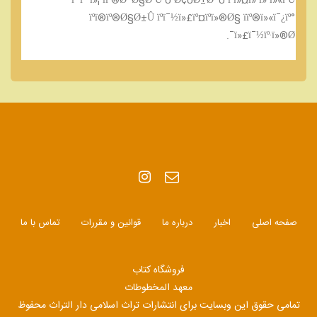
ïº³ïº¨ï»¦ ï­ïº®Ø¯Ø§Ø²Û Ù Ø¢ÙØ±Ø¯Ù ïºï»¤ï» ï»ªï»«ïºÛ
ïºï®ïº®Ø§Ø±Û ïºï¯½ï»£ïº¤ïºï»®Ø§ ï­ïº®ï»«ï¯¿ïº°
ï»£ï¯½ïº·ï»®Ø¯.
صفحه اصلی
اخبار
درباره ما
قوانین و مقررات
تماس با ما
فروشگاه کتاب
معهد المخطوطات
تمامی حقوق این وبسایت برای انتشارات تراث اسلامی دار التراث محفوظ