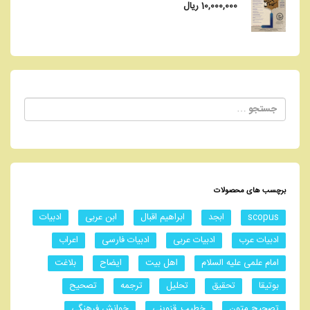
10,000,000
ریال
جستجو
برای:
برچسب های محصولات
scopus
ابجد
ابراهیم اقبال
ابن عربی
ادبیات
ادبیات عرب
ادبیات عربی
ادبیات فارسی
اعراب
امام علمی علیه السلام
اهل بیت
ایضاح
بلاغت
بوتیقا
تحقیق
تحلیل
ترجمه
تصحیح
تصحیح متون
خطیب_قزوینی
خوانش فرهنگی