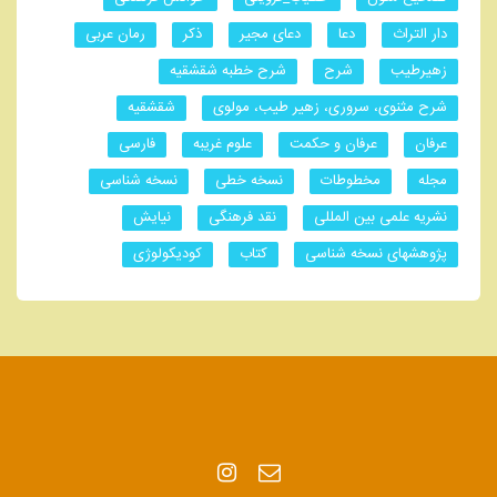
دار التراث
دعا
دعای مجیر
ذکر
رمان عربی
زهیرطیب
شرح
شرح خطبه شقشقیه
شرح مثنوی، سروری، زهیر طیب، مولوی
شقشقیه
عرفان
عرفان و حکمت
علوم غریبه
فارسی
مجله
مخطوطات
نسخه خطی
نسخه شناسی
نشریه علمی بین المللی
نقد فرهنگی
نیایش
پژوهشهای نسخه شناسی
کتاب
کودیکولوژی