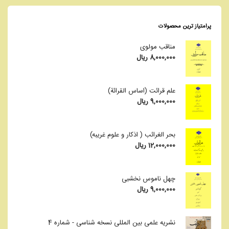
پرامتیاز ترین محصولات
مناقب مولوی
8,000,000
ریال
علم قرائت (اساس القرائة)
9,000,000
ریال
بحر الغرائب ( اذکار و علوم غریبه)
12,000,000
ریال
چهل ناموس نخشبی
9,000,000
ریال
نشریه علمی بین المللی نسخه شناسی - شماره 4