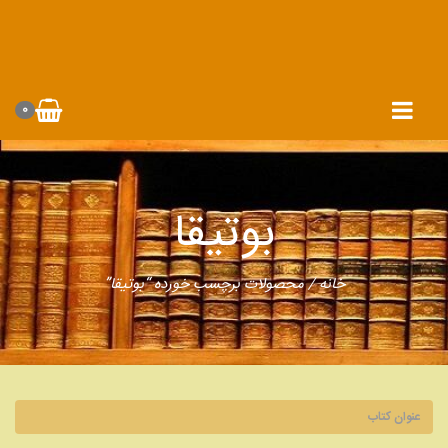
0
بوتیقا
خانه
/ محصولات برچسب خورده “بوتیقا”